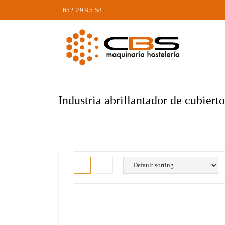
Saltar
652 29 95 58
al
contenido
Industria abrillantador de cubierto