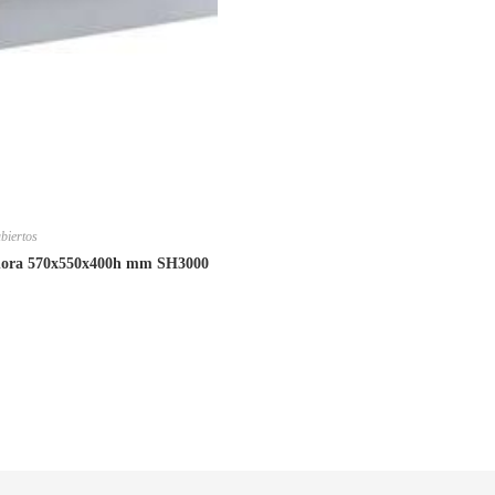
ubiertos
d/hora 570x550x400h mm SH3000