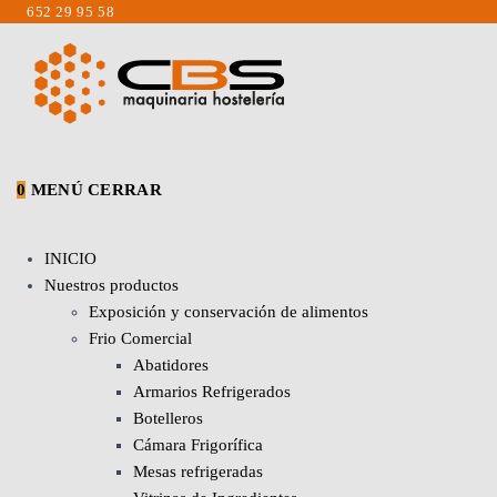
Saltar
652 29 95 58
al
contenido
0
MENÚ
CERRAR
INICIO
Nuestros productos
Exposición y conservación de alimentos
Frio Comercial
Abatidores
Armarios Refrigerados
Botelleros
Cámara Frigorífica
Mesas refrigeradas