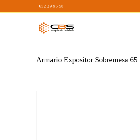
Saltar
652 29 95 58
al
contenido
Armario Expositor Sobremesa 65