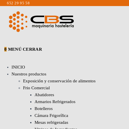
Saltar
652 29 95 58
al
contenido
0
MENÚ
CERRAR
INICIO
Nuestros productos
Exposición y conservación de alimentos
Frio Comercial
Abatidores
Armarios Refrigerados
Botelleros
Cámara Frigorífica
Mesas refrigeradas