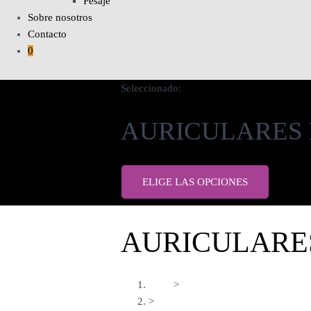
Pesaje
Sobre nosotros
Contacto
0
Seleccionado:
AURICULARES 
ELIGE LAS OPCIONES
AURICULARES
Inicio
>
>