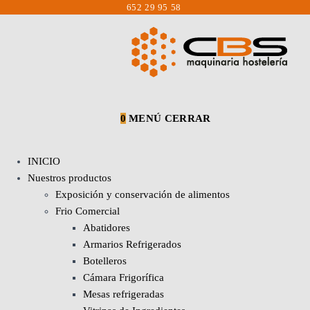
Saltar
652 29 95 58
al
contenido
0
MENÚ
CERRAR
INICIO
Nuestros productos
Exposición y conservación de alimentos
Frio Comercial
Abatidores
Armarios Refrigerados
Botelleros
Cámara Frigorífica
Mesas refrigeradas