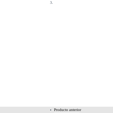
AURICULARES HS720 CREATIVE
Producto anterior