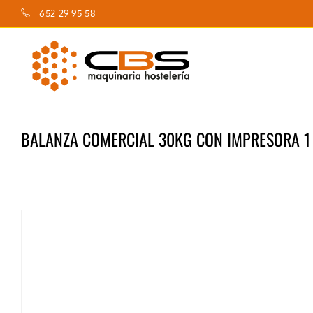
Saltar
652 29 95 58
al
contenido
BALANZA COMERCIAL 30KG CON IMPRESORA 1