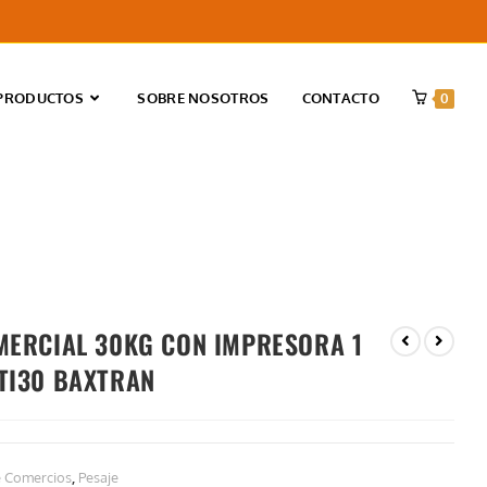
PRODUCTOS
SOBRE NOSOTROS
CONTACTO
0
NZA COMERCIAL 30KG CON IMPRESORA 1 VENDEDOR RTI30 BAXTRAN
MERCIAL 30KG CON IMPRESORA 1
TI30 BAXTRAN
e Comercios
,
Pesaje