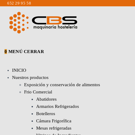
Saltar
652 29 95 58
al
contenido
0
MENÚ
CERRAR
INICIO
Nuestros productos
Exposición y conservación de alimentos
Frio Comercial
Abatidores
Armarios Refrigerados
Botelleros
Cámara Frigorífica
Mesas refrigeradas