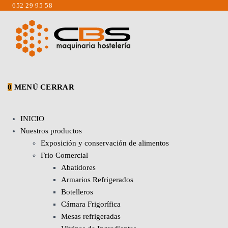
Saltar
652 29 95 58
al
contenido
0
MENÚ
CERRAR
INICIO
Nuestros productos
Exposición y conservación de alimentos
Frio Comercial
Abatidores
Armarios Refrigerados
Botelleros
Cámara Frigorífica
Mesas refrigeradas