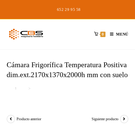
Saltar
652 29 95 58
al
contenido
MENÚ
0
Cámara Frigorífica Temperatura Positiva
dim.ext.2170x1370x2000h mm con suelo
Inicio
>
>
Cámara Frigorífica Temperatura Positiva dim.ext.2170x1370x2000h m
Producto anterior
Siguiente producto