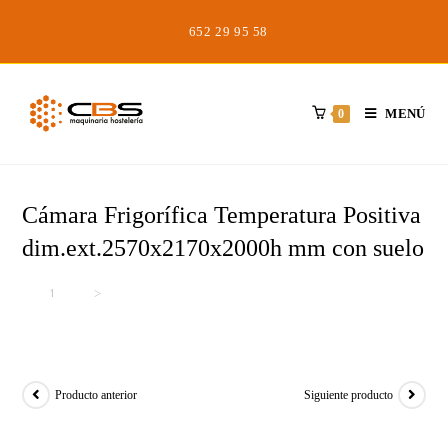
Saltar
652 29 95 58
al
contenido
MENÚ
0
Cámara Frigorífica Temperatura Positiva
dim.ext.2570x2170x2000h mm con suelo
Inicio
>
>
Cámara Frigorífica Temperatura Positiva dim.ext.2570x2170x2000h m
Producto anterior
Siguiente producto