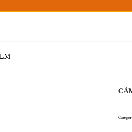
ILM
CÁM
Categor