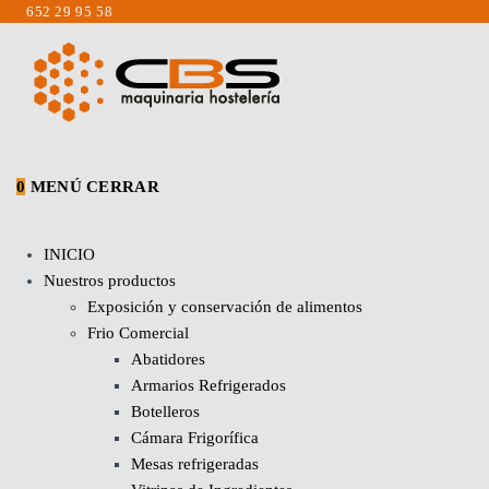
Saltar
652 29 95 58
al
contenido
0
MENÚ
CERRAR
INICIO
Nuestros productos
Exposición y conservación de alimentos
Frio Comercial
Abatidores
Armarios Refrigerados
Botelleros
Cámara Frigorífica
Mesas refrigeradas