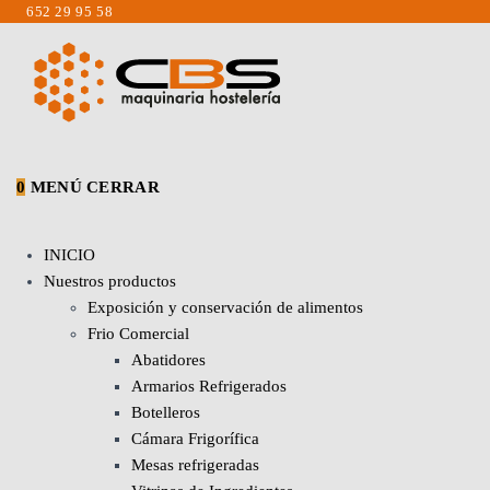
Saltar
652 29 95 58
al
contenido
0
MENÚ
CERRAR
INICIO
Nuestros productos
Exposición y conservación de alimentos
Frio Comercial
Abatidores
Armarios Refrigerados
Botelleros
Cámara Frigorífica
Mesas refrigeradas