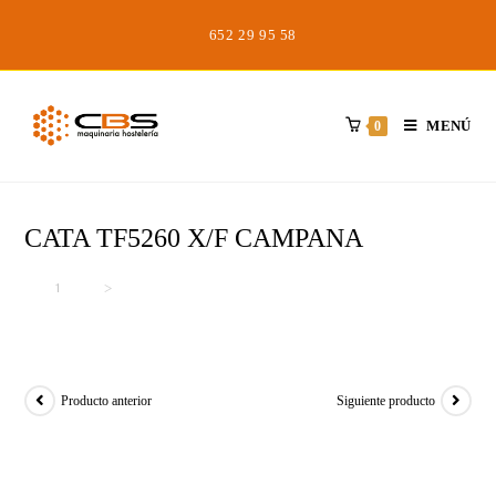
Saltar
652 29 95 58
al
contenido
MENÚ
0
CATA TF5260 X/F CAMPANA
Inicio
>
>
CATA TF5260 X/F CAMPANA
Producto anterior
Siguiente producto