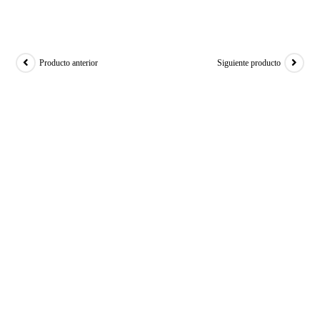
>
Cinta de Correr Plegable DrumFit WayHome 1600 Obelia. 1500 W, Veloc
Producto anterior
Siguiente producto