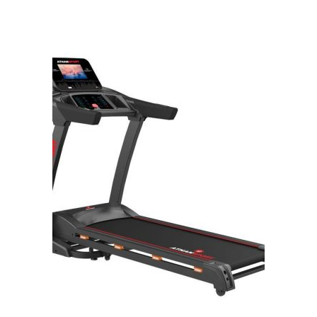
UltraFlex
System,
Pantalla
LCD
quantity