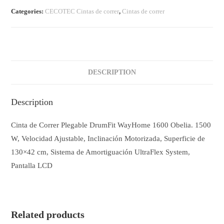
Plegable
Categories:
CECOTEC Cintas de correr
,
Cintas de correr
DrumFit
WayHome
1600
Obelia.
DESCRIPTION
1500
W,
Velocidad
Description
Ajustable,
Inclinación
Cinta de Correr Plegable DrumFit WayHome 1600 Obelia. 1500
Motorizada,
W, Velocidad Ajustable, Inclinación Motorizada, Superficie de
Superficie
130×42 cm, Sistema de Amortiguación UltraFlex System,
de
Pantalla LCD
130x42
cm,
Sistema
de
Related products
Amortiguación