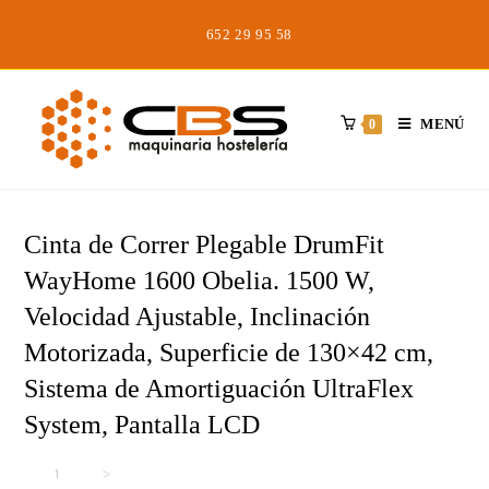
Saltar
652 29 95 58
al
contenido
MENÚ
0
Cinta de Correr Plegable DrumFit
WayHome 1600 Obelia. 1500 W,
Velocidad Ajustable, Inclinación
Motorizada, Superficie de 130×42 cm,
Sistema de Amortiguación UltraFlex
System, Pantalla LCD
Inicio
>