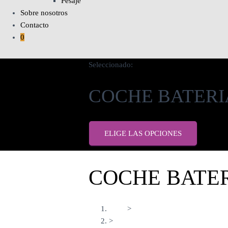
Pesaje
Sobre nosotros
Contacto
0
Seleccionado:
COCHE BATER
ELIGE LAS OPCIONES
COCHE BATE
Inicio
>
>