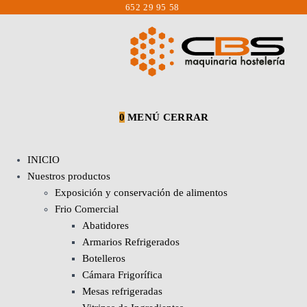
Saltar
652 29 95 58
al
contenido
0
MENÚ
CERRAR
INICIO
Nuestros productos
Exposición y conservación de alimentos
Frio Comercial
Abatidores
Armarios Refrigerados
Botelleros
Cámara Frigorífica
Mesas refrigeradas