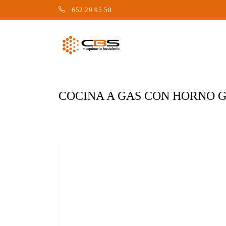
Saltar
652 29 95 58
al
contenido
COCINA A GAS CON HORNO GN