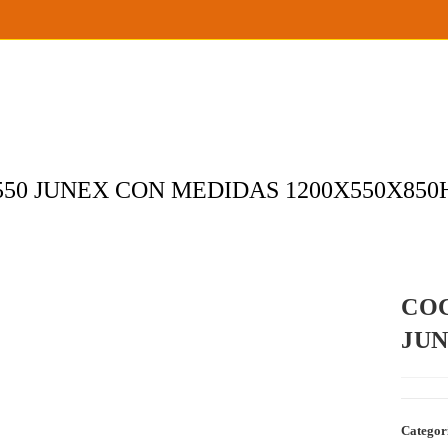
 550 JUNEX CON MEDIDAS 1200X550X85
COC
JUN
Categor