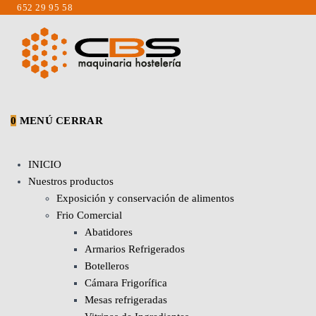
Saltar
652 29 95 58
al
contenido
0
MENÚ
CERRAR
INICIO
Nuestros productos
Exposición y conservación de alimentos
Frio Comercial
Abatidores
Armarios Refrigerados
Botelleros
Cámara Frigorífica
Mesas refrigeradas