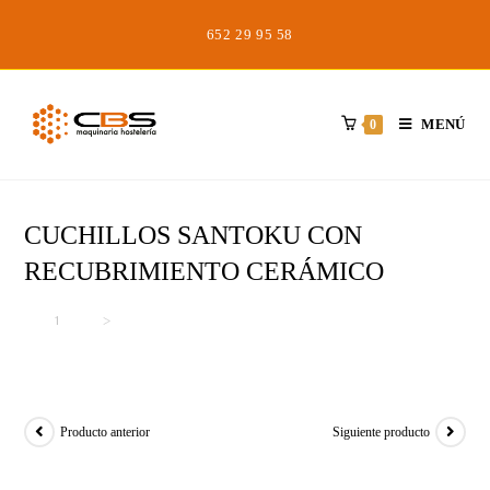
Saltar
652 29 95 58
al
contenido
MENÚ
0
CUCHILLOS SANTOKU CON
RECUBRIMIENTO CERÁMICO
Inicio
>
>
CUCHILLOS SANTOKU CON RECUBRIMIENTO CERÁMICO
Producto anterior
Siguiente producto