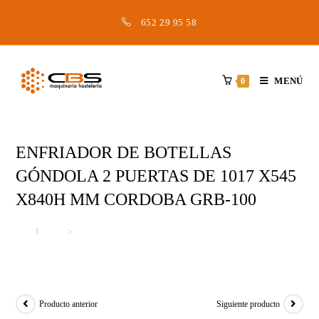
Saltar
652 29 95 58
al
contenido
MENÚ
0
ENFRIADOR DE BOTELLAS
GÓNDOLA 2 PUERTAS DE 1017 X545
X840H MM CORDOBA GRB-100
Inicio
>
>
ENFRIADOR DE BOTELLAS GÓNDOLA 2 PUERTAS DE 1017 X545
Producto anterior
Siguiente producto