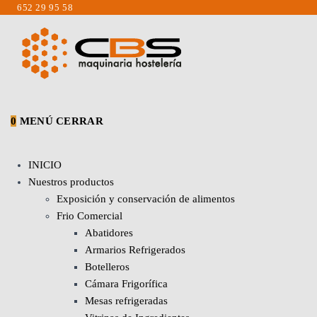
Saltar
652 29 95 58
al
contenido
0
MENÚ
CERRAR
INICIO
Nuestros productos
Exposición y conservación de alimentos
Frio Comercial
Abatidores
Armarios Refrigerados
Botelleros
Cámara Frigorífica
Mesas refrigeradas