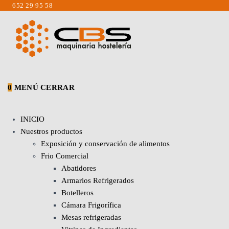
Saltar
652 29 95 58
al
contenido
0
MENÚ
CERRAR
INICIO
Nuestros productos
Exposición y conservación de alimentos
Frio Comercial
Abatidores
Armarios Refrigerados
Botelleros
Cámara Frigorífica
Mesas refrigeradas