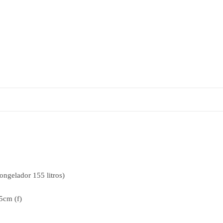
 congelador 155 litros)
5cm (f)