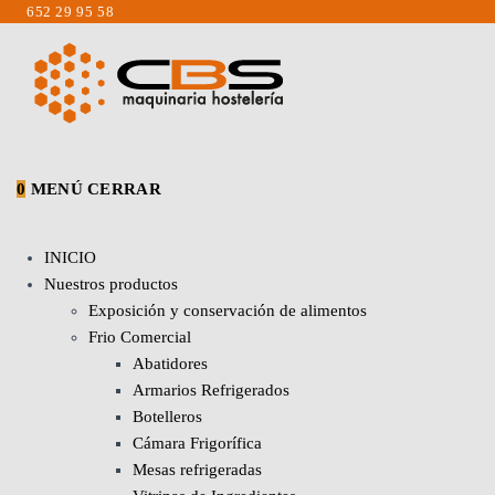
Saltar
652 29 95 58
al
contenido
0
MENÚ
CERRAR
INICIO
Nuestros productos
Exposición y conservación de alimentos
Frio Comercial
Abatidores
Armarios Refrigerados
Botelleros
Cámara Frigorífica
Mesas refrigeradas