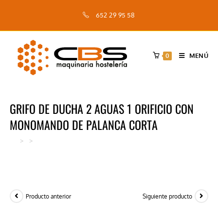
Saltar
652 29 95 58
al
contenido
MENÚ
0
GRIFO DE DUCHA 2 AGUAS 1 ORIFICIO CON
MONOMANDO DE PALANCA CORTA
>
>
GRIFO DE DUCHA 2 AGUAS 1 ORIFICIO CON MONOMANDO DE
Producto anterior
Siguiente producto