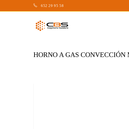
Saltar
652 29 95 58
al
contenido
HORNO A GAS CONVECCIÓN 