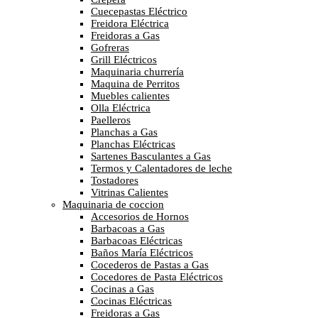
Cuecepastas Eléctrico
Freidora Eléctrica
Freidoras a Gas
Gofreras
Grill Eléctricos
Maquinaria churrería
Maquina de Perritos
Muebles calientes
Olla Eléctrica
Paelleros
Planchas a Gas
Planchas Eléctricas
Sartenes Basculantes a Gas
Termos y Calentadores de leche
Tostadores
Vitrinas Calientes
Maquinaria de coccion
Accesorios de Hornos
Barbacoas a Gas
Barbacoas Eléctricas
Baños María Eléctricos
Cocederos de Pastas a Gas
Cocedores de Pasta Eléctricos
Cocinas a Gas
Cocinas Eléctricas
Freidoras a Gas