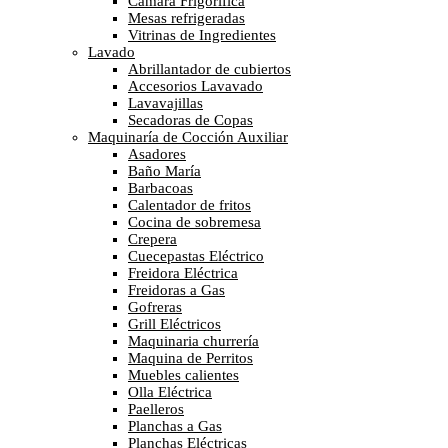
Cámara Frigorífica
Mesas refrigeradas
Vitrinas de Ingredientes
Lavado
Abrillantador de cubiertos
Accesorios Lavavado
Lavavajillas
Secadoras de Copas
Maquinaría de Cocción Auxiliar
Asadores
Baño María
Barbacoas
Calentador de fritos
Cocina de sobremesa
Crepera
Cuecepastas Eléctrico
Freidora Eléctrica
Freidoras a Gas
Gofreras
Grill Eléctricos
Maquinaria churrería
Maquina de Perritos
Muebles calientes
Olla Eléctrica
Paelleros
Planchas a Gas
Planchas Eléctricas