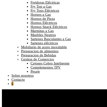
Freidoras Eléctricas
Fry Top a Gas
Fry Tops Eléctricos
Hornos a Gas
Hornos de Pizza
Hornos Eléctricos
Hornos Snack Eléctricos
Marmitas a Gas
Muebles Neutros
Sartenes Basculantes a Gas
Sartenes eléctricos
Mobiliario de acero inoxidable
Preparacion de alimentos
Preparacion de Bebidas
Gestion de Comercios
Cajones Cobro Inteligente
Complementos TPV
Pesaje
Sobre nosotros
Contacto
0
Seleccionado:
InstantCork 1000 Gourmet