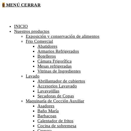
0
MENÚ
CERRAR
INICIO
Nuestros productos
Exposición y conservación de alimentos
Frio Comercial
Abatidores
Armarios Refrigerados
Botelleros
Cámara Frigorífica
Mesas refrigeradas
Vitrinas de Ingredientes
Lavado
Abrillantador de cubiertos
Accesorios Lavavado
Lavavajillas
Secadoras de Copas
Maquinaría de Cocción Auxiliar
Asadores
Baño María
Barbacoas
Calentador de fritos
Cocina de sobremesa
Crepera