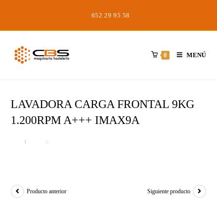
Saltar
652 29 95 58
al
contenido
MENÚ
0
LAVADORA CARGA FRONTAL 9KG
1.200RPM A+++ IMAX9A
Inicio
>
>
LAVADORA CARGA FRONTAL 9KG 1.200RPM A+++ IMAX9A
Producto anterior
Siguiente producto