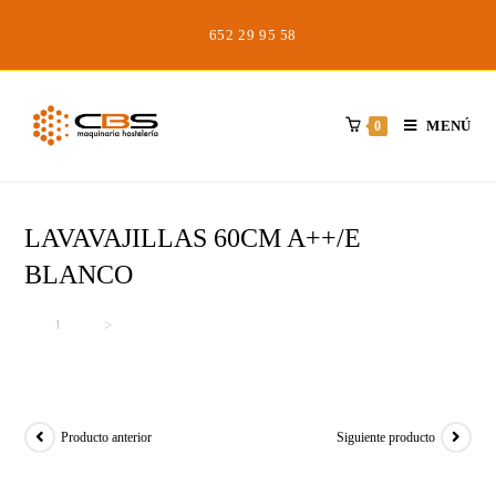
Saltar
652 29 95 58
al
contenido
MENÚ
0
LAVAVAJILLAS 60CM A++/E
BLANCO
Inicio
>
>
LAVAVAJILLAS 60CM A++/E BLANCO
Producto anterior
Siguiente producto