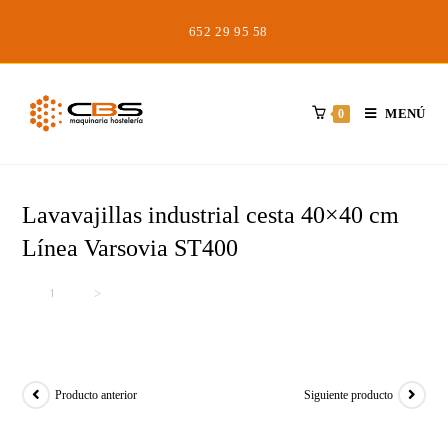
Saltar
652 29 95 58
al
contenido
MENÚ
0
Lavavajillas industrial cesta 40×40 cm
Línea Varsovia ST400
Inicio
>
>
Lavavajillas industrial cesta 40×40 cm Línea Varsovia ST400
Producto anterior
Siguiente producto