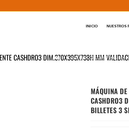
INICIO
NUESTROS 
NTE CASHDRO3 DIM.370X395X738H MM VALIDACIÓN
>
>
MÁQUINA DE COBRO SEGURO – CA
MÁQUINA DE 
CASHDRO3 D
BILLETES 3 S