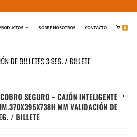
PRODUCTOS
SOBRE NOSOTROS
CONTACTO
0
 DE BILLETES 3 SEG. / BILLETE
JÓN INTELIGENTE CASHDRO3 DIM.370X395X738H MM VALIDACIÓN DE BILLE
COBRO SEGURO – CAJÓN INTELIGENTE
IM.370X395X738H MM VALIDACIÓN DE
EG. / BILLETE