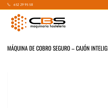
Saltar
652 29 95 58
al
contenido
MÁQUINA DE COBRO SEGURO – CAJÓN INTELIGE