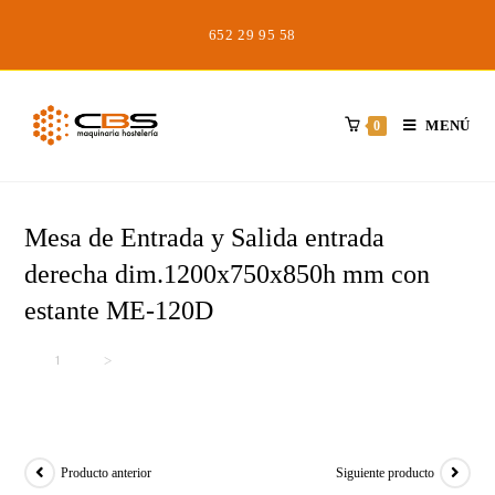
Saltar
652 29 95 58
al
contenido
MENÚ
0
Mesa de Entrada y Salida entrada
derecha dim.1200x750x850h mm con
estante ME-120D
Inicio
>
>
Mesa de Entrada y Salida entrada derecha dim.1200x750x850h mm co
Producto anterior
Siguiente producto