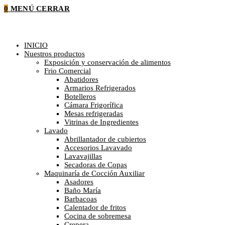
0
MENÚ
CERRAR
INICIO
Nuestros productos
Exposición y conservación de alimentos
Frio Comercial
Abatidores
Armarios Refrigerados
Botelleros
Cámara Frigorífica
Mesas refrigeradas
Vitrinas de Ingredientes
Lavado
Abrillantador de cubiertos
Accesorios Lavavado
Lavavajillas
Secadoras de Copas
Maquinaría de Cocción Auxiliar
Asadores
Baño María
Barbacoas
Calentador de fritos
Cocina de sobremesa
Crepera