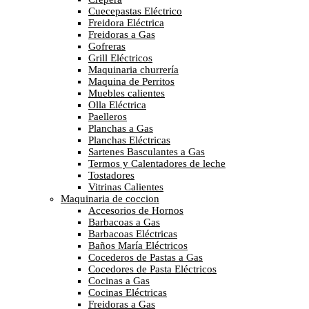
Cuecepastas Eléctrico
Freidora Eléctrica
Freidoras a Gas
Gofreras
Grill Eléctricos
Maquinaria churrería
Maquina de Perritos
Muebles calientes
Olla Eléctrica
Paelleros
Planchas a Gas
Planchas Eléctricas
Sartenes Basculantes a Gas
Termos y Calentadores de leche
Tostadores
Vitrinas Calientes
Maquinaria de coccion
Accesorios de Hornos
Barbacoas a Gas
Barbacoas Eléctricas
Baños María Eléctricos
Cocederos de Pastas a Gas
Cocedores de Pasta Eléctricos
Cocinas a Gas
Cocinas Eléctricas
Freidoras a Gas