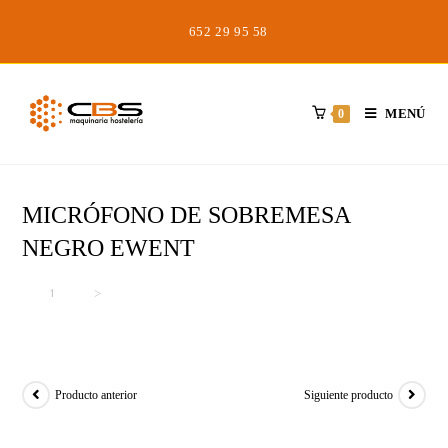
Saltar
652 29 95 58
al
contenido
MENÚ
0
MICRÓFONO DE SOBREMESA
NEGRO EWENT
Inicio
>
>
MICRÓFONO DE SOBREMESA NEGRO EWENT
Producto anterior
Siguiente producto