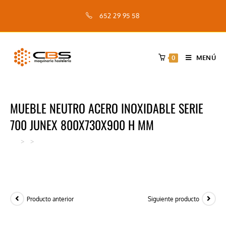
Saltar
652 29 95 58
al
contenido
MENÚ
0
MUEBLE NEUTRO ACERO INOXIDABLE SERIE
700 JUNEX 800X730X900 H MM
>
>
MUEBLE NEUTRO ACERO INOXIDABLE SERIE 700 JUNEX 800X
Producto anterior
Siguiente producto