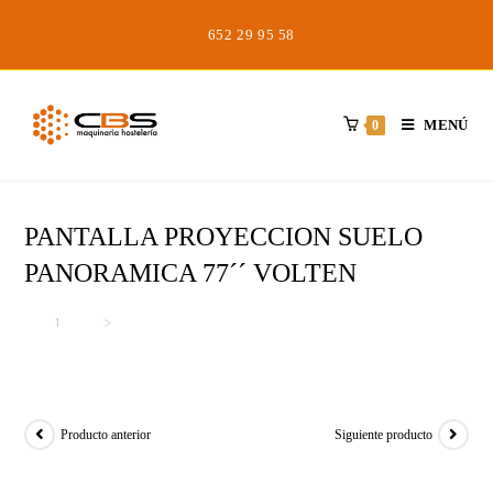
Saltar
652 29 95 58
al
contenido
MENÚ
0
PANTALLA PROYECCION SUELO
PANORAMICA 77´´ VOLTEN
Inicio
>
>
PANTALLA PROYECCION SUELO PANORAMICA 77´´ VOLTEN
Producto anterior
Siguiente producto