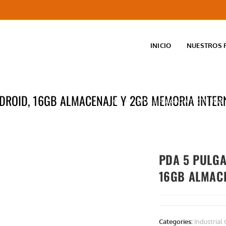
INICIO
NUESTROS 
NDROID, 16GB ALMACENAJE Y 2GB MEMORIA INTER
>
>
PDA 5 PULGADA TÁCTIL IP6
PDA 5 PULGA
16GB ALMAC
Categories:
Industria