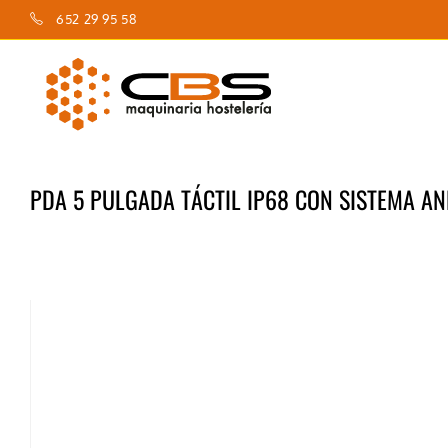
Saltar
652 29 95 58
al
contenido
PDA 5 PULGADA TÁCTIL IP68 CON SISTEMA A