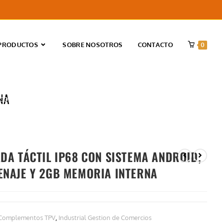
PRODUCTOS
SOBRE NOSOTROS
CONTACTO
0
NA
8 CON SISTEMA ANDROID, 16GB ALMACENAJE Y 2GB MEMORIA INTERNA
DA TÁCTIL IP68 CON SISTEMA ANDROID,
ENAJE Y 2GB MEMORIA INTERNA
l Complementos TPV
,
Industrial Gestion de Comercios