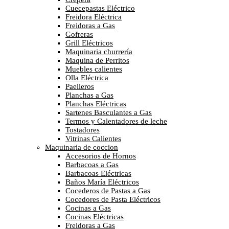
Cuecepastas Eléctrico
Freidora Eléctrica
Freidoras a Gas
Gofreras
Grill Eléctricos
Maquinaria churrería
Maquina de Perritos
Muebles calientes
Olla Eléctrica
Paelleros
Planchas a Gas
Planchas Eléctricas
Sartenes Basculantes a Gas
Termos y Calentadores de leche
Tostadores
Vitrinas Calientes
Maquinaria de coccion
Accesorios de Hornos
Barbacoas a Gas
Barbacoas Eléctricas
Baños María Eléctricos
Cocederos de Pastas a Gas
Cocedores de Pasta Eléctricos
Cocinas a Gas
Cocinas Eléctricas
Freidoras a Gas