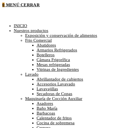
0
MENÚ
CERRAR
INICIO
Nuestros productos
Exposición y conservación de alimentos
Frio Comercial
Abatidores
Armarios Refrigerados
Botelleros
Cámara Frigorífica
Mesas refrigeradas
Vitrinas de Ingredientes
Lavado
Abrillantador de cubiertos
Accesorios Lavavado
Lavavajillas
Secadoras de Copas
Maquinaría de Cocción Auxiliar
Asadores
Baño María
Barbacoas
Calentador de fritos
Cocina de sobremesa
Crepera