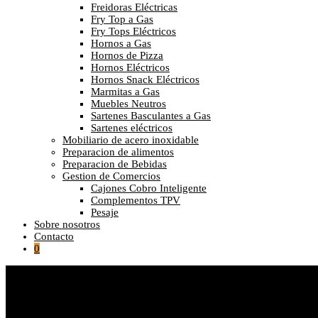
Freidoras Eléctricas
Fry Top a Gas
Fry Tops Eléctricos
Hornos a Gas
Hornos de Pizza
Hornos Eléctricos
Hornos Snack Eléctricos
Marmitas a Gas
Muebles Neutros
Sartenes Basculantes a Gas
Sartenes eléctricos
Mobiliario de acero inoxidable
Preparacion de alimentos
Preparacion de Bebidas
Gestion de Comercios
Cajones Cobro Inteligente
Complementos TPV
Pesaje
Sobre nosotros
Contacto
0
Seleccionado:
PLACA DE GAS ACERO…