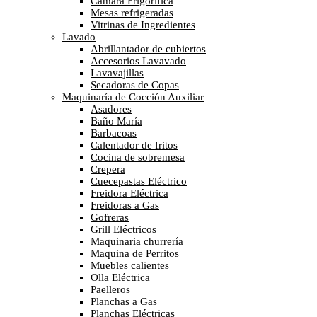
Cámara Frigorífica
Mesas refrigeradas
Vitrinas de Ingredientes
Lavado
Abrillantador de cubiertos
Accesorios Lavavado
Lavavajillas
Secadoras de Copas
Maquinaría de Cocción Auxiliar
Asadores
Baño María
Barbacoas
Calentador de fritos
Cocina de sobremesa
Crepera
Cuecepastas Eléctrico
Freidora Eléctrica
Freidoras a Gas
Gofreras
Grill Eléctricos
Maquinaria churrería
Maquina de Perritos
Muebles calientes
Olla Eléctrica
Paelleros
Planchas a Gas
Planchas Eléctricas