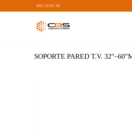
Saltar
652 29 95 58
al
contenido
SOPORTE PARED T.V. 32″–60