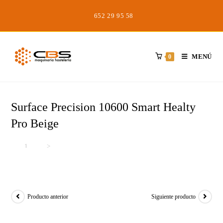
Saltar
652 29 95 58
al
contenido
MENÚ
0
Surface Precision 10600 Smart Healty
Pro Beige
Inicio
>
>
Surface Precision 10600 Smart Healty Pro Beige
Producto anterior
Siguiente producto