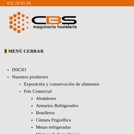
Saltar
652 29 95 58
al
contenido
0
MENÚ
CERRAR
INICIO
Nuestros productos
Exposición y conservación de alimentos
Frio Comercial
Abatidores
Armarios Refrigerados
Botelleros
Cámara Frigorífica
Mesas refrigeradas