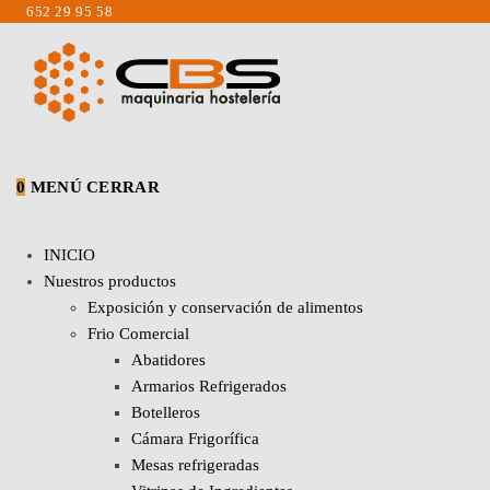
Saltar
652 29 95 58
al
contenido
0
MENÚ
CERRAR
INICIO
Nuestros productos
Exposición y conservación de alimentos
Frio Comercial
Abatidores
Armarios Refrigerados
Botelleros
Cámara Frigorífica
Mesas refrigeradas