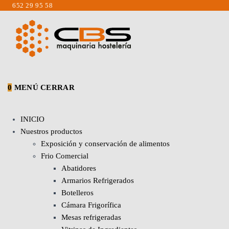
Saltar
652 29 95 58
al
contenido
0
MENÚ
CERRAR
INICIO
Nuestros productos
Exposición y conservación de alimentos
Frio Comercial
Abatidores
Armarios Refrigerados
Botelleros
Cámara Frigorífica
Mesas refrigeradas