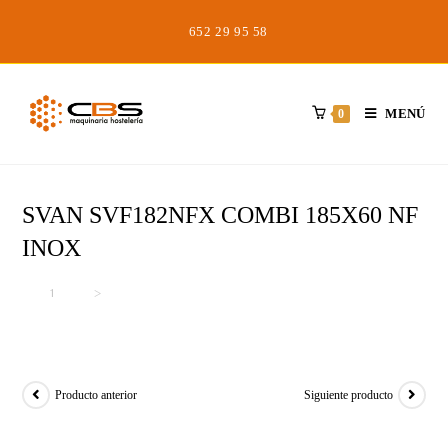
Saltar
652 29 95 58
al
contenido
MENÚ
0
SVAN SVF182NFX COMBI 185X60 NF
INOX
Inicio
>
>
SVAN SVF182NFX COMBI 185X60 NF INOX
Producto anterior
Siguiente producto