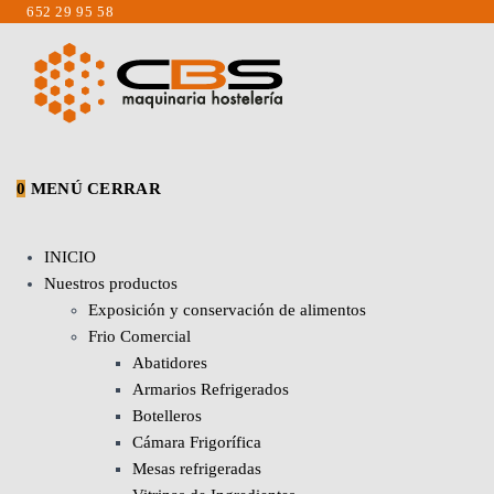
Saltar
652 29 95 58
al
contenido
0
MENÚ
CERRAR
INICIO
Nuestros productos
Exposición y conservación de alimentos
Frio Comercial
Abatidores
Armarios Refrigerados
Botelleros
Cámara Frigorífica
Mesas refrigeradas