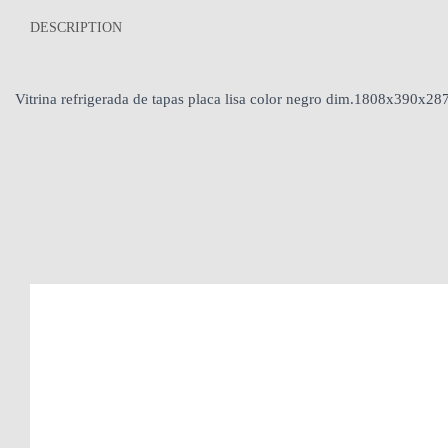
DESCRIPTION
Vitrina refrigerada de tapas placa lisa color negro dim.1808x390x