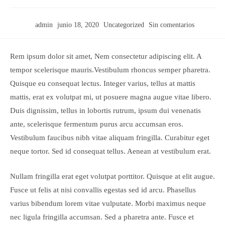
Autor
Última
Categoría
Comentarios
admin
junio 18, 2020
Uncategorized
Sin comentarios
de
modificación
de
de
la
de
la
la
entrada:
la
entrada:
entrada:
Rem ipsum dolor sit amet, Nem consectetur adipiscing elit. A
entrada:
tempor scelerisque mauris.Vestibulum rhoncus semper pharetra.
Quisque eu consequat lectus. Integer varius, tellus at mattis
mattis, erat ex volutpat mi, ut posuere magna augue vitae libero.
Duis dignissim, tellus in lobortis rutrum, ipsum dui venenatis
ante, scelerisque fermentum purus arcu accumsan eros.
Vestibulum faucibus nibh vitae aliquam fringilla. Curabitur eget
neque tortor. Sed id consequat tellus. Aenean at vestibulum erat.
Nullam fringilla erat eget volutpat porttitor. Quisque at elit augue.
Fusce ut felis at nisi convallis egestas sed id arcu. Phasellus
varius bibendum lorem vitae vulputate. Morbi maximus neque
nec ligula fringilla accumsan. Sed a pharetra ante. Fusce et