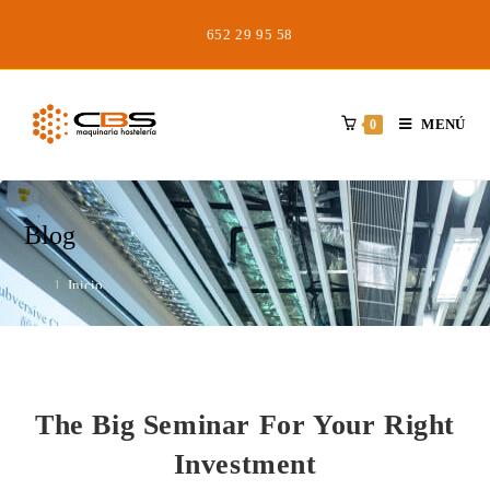
Saltar
652 29 95 58
al
contenido
MENÚ
0
Blog
Inicio
>
Uncategorized
>
The Big Seminar for Your Right Investment
The Big Seminar For Your Right
Investment