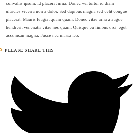
convallis ipsum, id placerat urna. Donec vel tortor id diam
ultricies viverra non a dolor. Sed dapibus magna sed velit congue
placerat. Mauris feugiat quam quam. Donec vitae urna a augue
hendrerit venenatis vitae nec quam. Quisque eu finibus orci, eget
accumsan magna. Fusce nec massa leo.
COMPARTIR
PLEASE SHARE THIS
ESTE
CONTENIDO
Se
abre
en
una
nueva
ventana