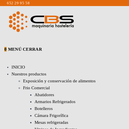
Saltar
652 29 95 58
al
contenido
0
MENÚ
CERRAR
INICIO
Nuestros productos
Exposición y conservación de alimentos
Frio Comercial
Abatidores
Armarios Refrigerados
Botelleros
Cámara Frigorífica
Mesas refrigeradas