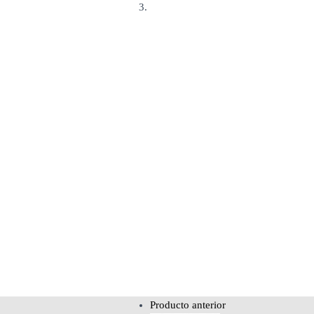
Polka Excellence 28 Grill Force
Producto anterior