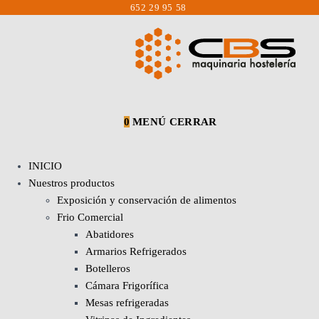
Saltar
652 29 95 58
al
contenido
0
MENÚ
CERRAR
INICIO
Nuestros productos
Exposición y conservación de alimentos
Frio Comercial
Abatidores
Armarios Refrigerados
Botelleros
Cámara Frigorífica
Mesas refrigeradas