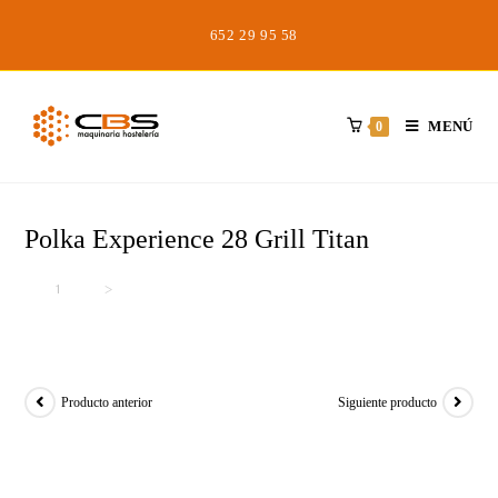
Saltar
652 29 95 58
al
contenido
MENÚ
0
Polka Experience 28 Grill Titan
Inicio
>
>
Polka Experience 28 Grill Titan
Producto anterior
Siguiente producto