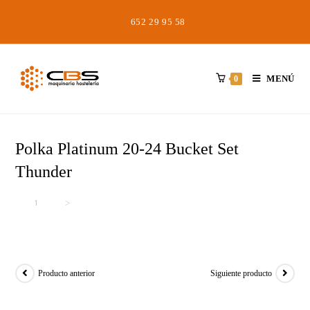
Saltar
652 29 95 58
al
contenido
MENÚ
0
Polka Platinum 20-24 Bucket Set
Thunder
Inicio
>
>
Polka Platinum 20-24 Bucket Set Thunder
Producto anterior
Siguiente producto